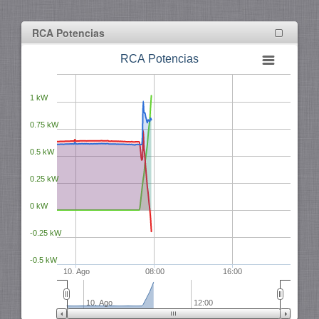
Descartar todo
RCA Potencias
RCA Potencias
1 kW
0.75 kW
0.5 kW
0.25 kW
0 kW
-0.25 kW
-0.5 kW
10. Ago
08:00
16:00
10. Ago
12:00